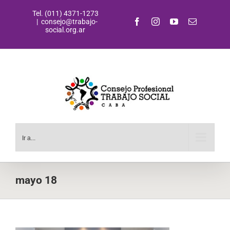
Saltar
Tel. (011) 4371-1273
al
Facebook
Instagram
YouTube
Correo
|
consejo@trabajo-
contenido
electrónic
social.org.ar
Ir a...
mayo 18