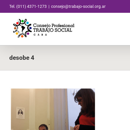
Saltar
Tel. (011) 4371-1273
|
consejo@trabajo-social.org.ar
al
contenido
desobe 4