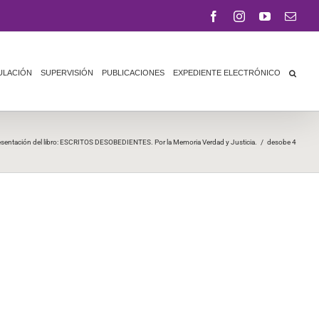
Facebook
Instagram
YouTube
Corr
elect
ULACIÓN
SUPERVISIÓN
PUBLICACIONES
EXPEDIENTE ELECTRÓNICO
resentación del libro: ESCRITOS DESOBEDIENTES. Por la Memoria Verdad y Justicia.
/
desobe 4