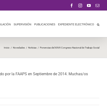
Facebook
Instagram
YouTube
Corr
elect
ULACIÓN
SUPERVISIÓN
PUBLICACIONES
EXPEDIENTE ELECTRÓNICO
Inicio
/
Novedades
/
Noticias
/
Ponencias del XXVII Congreso Nacional de Trabajo Social
zado por la FAAPS en Septiembre de 2014. Muchas/os