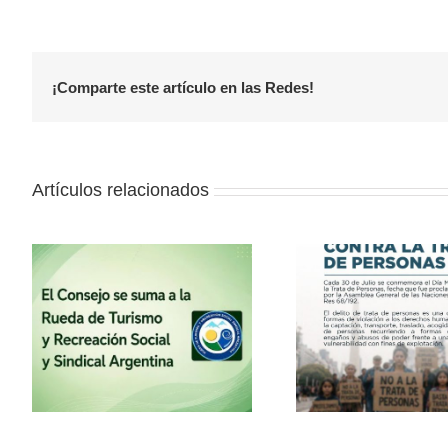
¡Comparte este artículo en las Redes!
Artículos relacionados
la
30 de julio – Día Mundial
Vacaciones
contra la Trata de
con el
Personas