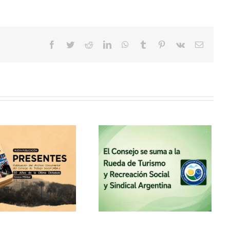
Facebook
Twitter
Reddit
LinkedIn
WhatsApp
Tumblr
Pinterest
Vk
Correo
electrón
El Consejo se suma a la
Rueda de Turismo y
Recreación Social y
Sindical Argentina