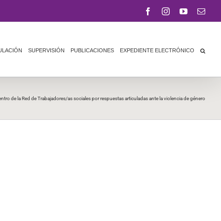
Facebook
Instagram
YouTube
Corr
elect
ULACIÓN
SUPERVISIÓN
PUBLICACIONES
EXPEDIENTE ELECTRÓNICO
tro de la Red de Trabajadores/as sociales por respuestas articuladas ante la violencia de género