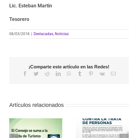
Lic. Esteban Martin
Tesorero
08/03/2018
|
Destacadas
,
Noticias
¡Comparte este artículo en las Redes!
Facebook
Twitter
Reddit
LinkedIn
WhatsApp
Tumblr
Pinterest
Vk
Correo
electrónico
Artículos relacionados
a