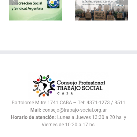
30 de julio – Día
Vacaciones de
o
Mundial contra la
invierno con el
Trata de Personas
Consejo
l
Bartolomé Mitre 1741 CABA – Tel: 4371-1273 / 8511
Mail:
consejo@trabajo-social.org.ar
Horario de atención:
Lunes a Jueves 13:30 a 20 hs. y
Viernes de 10:30 a 17 hs.