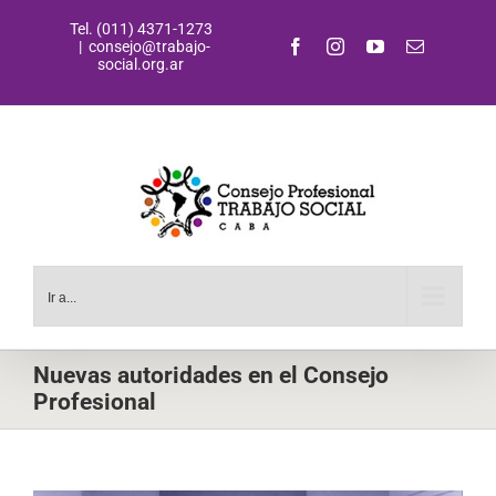
Saltar
Tel. (011) 4371-1273
al
Facebook
Instagram
YouTube
Correo
|
consejo@trabajo-
contenido
electrónic
social.org.ar
Ir a...
Nuevas autoridades en el Consejo
Profesional