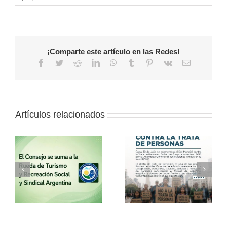
¡Comparte este artículo en las Redes!
Facebook
Twitter
Reddit
LinkedIn
WhatsApp
Tumblr
Pinterest
Vk
Correo
electrónico
Artículos relacionados
a
30 de julio – Día
Vacaciones de
o
Mundial contra la
invierno con el
Trata de Personas
Consejo
l