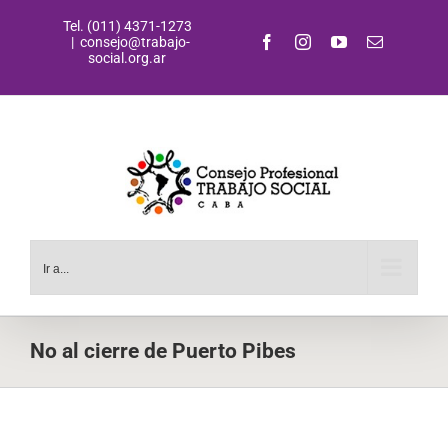
Saltar
Tel. (011) 4371-1273
al
Facebook
Instagram
YouTube
Correo
|
consejo@trabajo-
contenido
electrónic
social.org.ar
Ir a...
No al cierre de Puerto Pibes