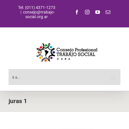
Saltar
Tel. (011) 4371-1273
al
Facebook
Instagram
YouTube
Correo
|
consejo@trabajo-
contenido
electrónic
social.org.ar
Ir a...
juras 1