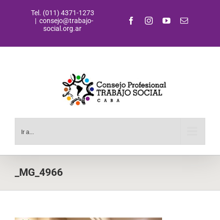
Saltar
Tel. (011) 4371-1273
al
Facebook
Instagram
YouTube
Correo
|
consejo@trabajo-
contenido
electrónic
social.org.ar
Ir a...
_MG_4966