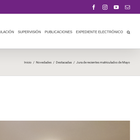
Facebook
Instagram
YouTube
Corr
elect
ULACIÓN
SUPERVISIÓN
PUBLICACIONES
EXPEDIENTE ELECTRÓNICO
Inicio
/
Novedades
/
Destacadas
/
Jura de recientes matriculadxs de Mayo