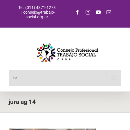
Saltar
Tel. (011) 4371-1273
al
Facebook
Instagram
YouTube
Correo
|
consejo@trabajo-
contenido
electrónic
social.org.ar
Ir a...
jura ag 14