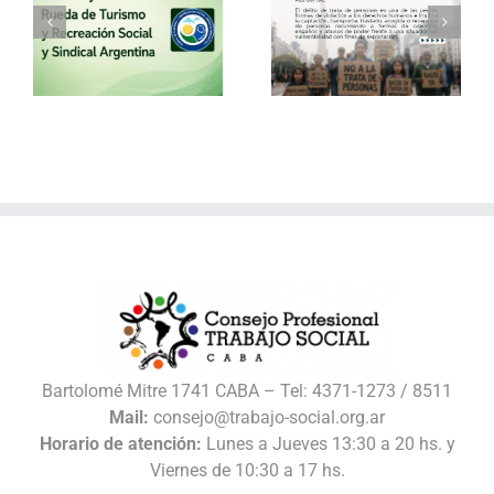
a
30 de julio – Día
Vacaciones de
o
Mundial contra la
invierno con el
Trata de Personas
Consejo
l
Bartolomé Mitre 1741 CABA – Tel: 4371-1273 / 8511
Mail:
consejo@trabajo-social.org.ar
Horario de atención:
Lunes a Jueves 13:30 a 20 hs. y
Viernes de 10:30 a 17 hs.