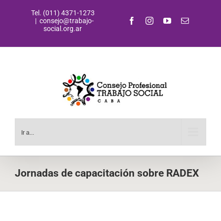
Saltar
Tel. (011) 4371-1273
al
Facebook
Instagram
YouTube
Correo
|
consejo@trabajo-
contenido
electrónic
social.org.ar
Ir a...
Jornadas de capacitación sobre RADEX