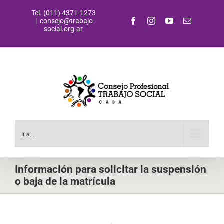
Saltar
Tel. (011) 4371-1273
al
Facebook
Instagram
YouTube
Correo
|
consejo@trabajo-
contenido
electrónic
social.org.ar
Ir a...
Información para solicitar la suspensión
o baja de la matrícula