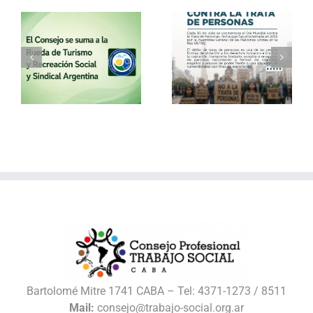
a
30 de julio – Día
Vacaciones de
o
Mundial contra la
invierno con el
Trata de Personas
Consejo
l
Bartolomé Mitre 1741 CABA – Tel: 4371-1273 / 8511
Mail:
consejo@trabajo-social.org.ar