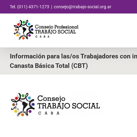
Saltar
Tel. (011) 4371-1273
|
consejo@trabajo-social.org.ar
al
contenido
Información para las/os Trabajadores con in
Canasta Básica Total (CBT)