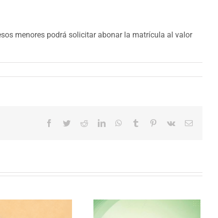
esos menores podrá solicitar abonar la matrícula al valor
Facebook
Twitter
Reddit
LinkedIn
WhatsApp
Tumblr
Pinterest
Vk
Correo
electrón