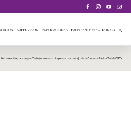
Facebook
Instagram
YouTube
Corr
elect
ULACIÓN
SUPERVISIÓN
PUBLICACIONES
EXPEDIENTE ELECTRÓNICO
Información para las/os Trabajadores con ingresos por debajo de la Canasta Básica Total (CBT)