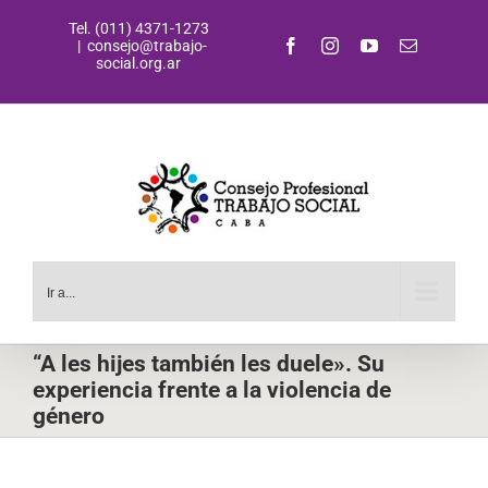
Saltar
Tel. (011) 4371-1273
al
Facebook
Instagram
YouTube
Correo
|
consejo@trabajo-
contenido
electrónic
social.org.ar
Ir a...
“A les hijes también les duele». Su
experiencia frente a la violencia de
género