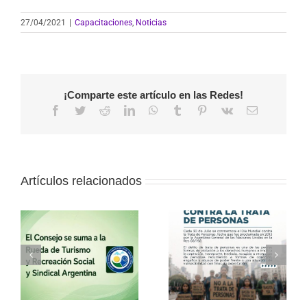
27/04/2021
|
Capacitaciones
,
Noticias
¡Comparte este artículo en las Redes!
Facebook
Twitter
Reddit
LinkedIn
WhatsApp
Tumblr
Pinterest
Vk
Correo
electrónico
Artículos relacionados
a
30 de julio – Día
Vacaciones de
o
Mundial contra la
invierno con el
Trata de Personas
Consejo
l