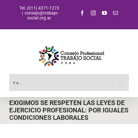
Saltar
Tel. (011) 4371-1273
al
Facebook
Instagram
YouTube
Correo
|
consejo@trabajo-
contenido
electrónic
social.org.ar
Ir a...
EXIGIMOS SE RESPETEN LAS LEYES DE
EJERCICIO PROFESIONAL: POR IGUALES
CONDICIONES LABORALES