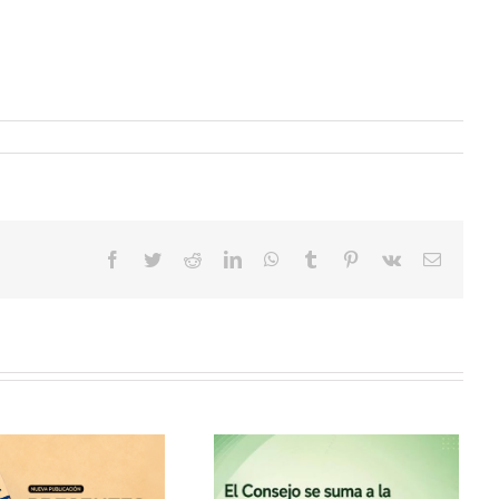
Facebook
Twitter
Reddit
LinkedIn
WhatsApp
Tumblr
Pinterest
Vk
Correo
electrón