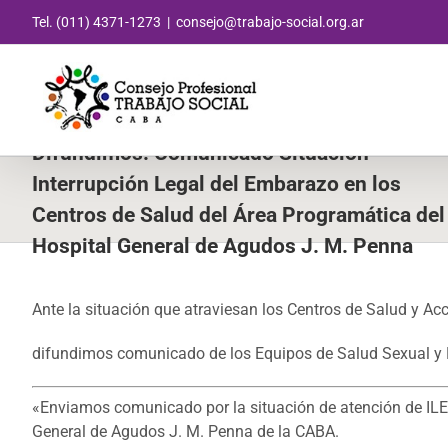
Saltar
Tel. (011) 4371-1273
|
consejo@trabajo-social.org.ar
al
contenido
Difundimos: Comunicado Situación
Interrupción Legal del Embarazo en los
Centros de Salud del Área Programática del
Hospital General de Agudos J. M. Penna
Ante la situación que atraviesan los Centros de Salud y A
difundimos comunicado de los Equipos de Salud Sexual y 
«Enviamos comunicado por la situación de atención de ILE 
General de Agudos J. M. Penna de la CABA.