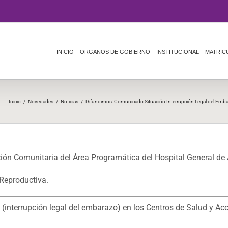
INICIO
ORGANOS DE GOBIERNO
INSTITUCIONAL
MATRIC
Inicio
/
Novedades
/
Noticias
/
Difundimos: Comunicado Situación Interrupción Legal del Embar
cción Comunitaria del Área Programática del Hospital General de
Reproductiva.
(interrupción legal del embarazo) en los Centros de Salud y Ac