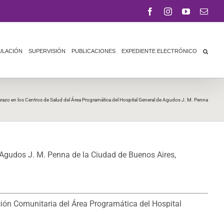
Facebook
Instagram
YouTube
Corr
elect
ULACIÓN
SUPERVISIÓN
PUBLICACIONES
EXPEDIENTE ELECTRÓNICO
azo en los Centros de Salud del Área Programática del Hospital General de Agudos J. M. Penna
 Agudos J. M. Penna de la Ciudad de Buenos Aires,
ción Comunitaria del Área Programática del Hospital