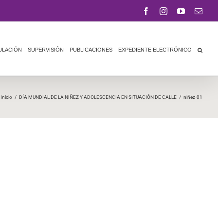
Facebook
Instagram
YouTube
Corr
elect
ULACIÓN
SUPERVISIÓN
PUBLICACIONES
EXPEDIENTE ELECTRÓNICO
Inicio
/
DÍA MUNDIAL DE LA NIÑEZ Y ADOLESCENCIA EN SITUACIÓN DE CALLE
/
niñez-01