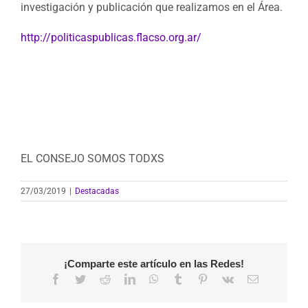
investigación y publicación que realizamos en el Área.
http://
politicaspublicas.
flacso
.org.
ar/
EL CONSEJO SOMOS TODXS
27/03/2019
|
Destacadas
¡Comparte este artículo en las Redes!
Facebook
Twitter
Reddit
LinkedIn
WhatsApp
Tumblr
Pinterest
Vk
Correo
electrónico