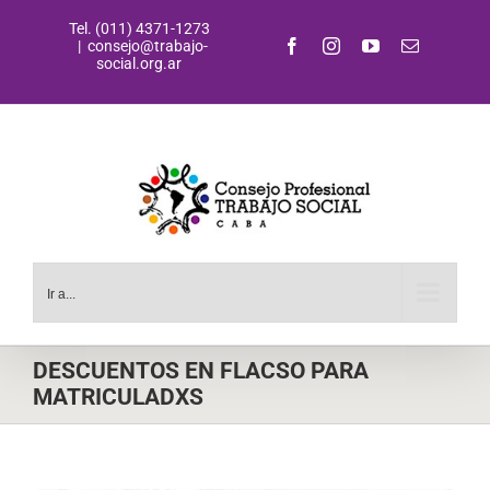
Saltar
Tel. (011) 4371-1273
al
Facebook
Instagram
YouTube
Correo
|
consejo@trabajo-
contenido
electrónic
social.org.ar
Ir a...
DESCUENTOS EN FLACSO PARA
MATRICULADXS