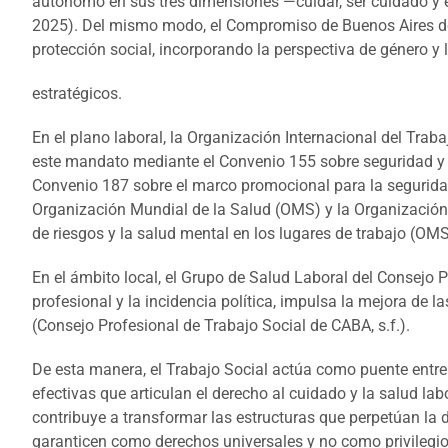
autónomo en sus tres dimensiones —cuidar, ser cuidado y el
2025). Del mismo modo, el Compromiso de Buenos Aires de la
protección social, incorporando la perspectiva de género y 
estratégicos.
En el plano laboral, la Organización Internacional del Trab
este mandato mediante el Convenio 155 sobre seguridad y s
Convenio 187 sobre el marco promocional para la seguridad y
Organización Mundial de la Salud (OMS) y la Organización
de riesgos y la salud mental en los lugares de trabajo (O
En el ámbito local, el Grupo de Salud Laboral del Consejo 
profesional y la incidencia política, impulsa la mejora de l
(Consejo Profesional de Trabajo Social de CABA, s.f.).
De esta manera, el Trabajo Social actúa como puente entre
efectivas que articulan el derecho al cuidado y la salud lab
contribuye a transformar las estructuras que perpetúan la d
garanticen como derechos universales y no como privilegio