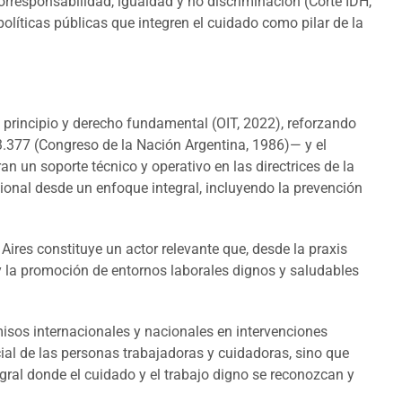
orresponsabilidad, igualdad y no discriminación (Corte IDH,
líticas públicas que integren el cuidado como pilar de la
n principio y derecho fundamental (OIT, 2022), reforzando
3.377 (Congreso de la Nación Argentina, 1986)— y el
n un soporte técnico y operativo en las directrices de la
onal desde un enfoque integral, incluyendo la prevención
ires constituye un actor relevante que, desde la praxis
l y la promoción de entornos laborales dignos y saludables
isos internacionales y nacionales en intervenciones
ocial de las personas trabajadoras y cuidadoras, sino que
egral donde el cuidado y el trabajo digno se reconozcan y