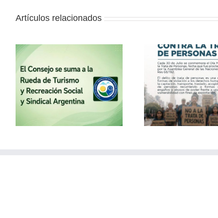
Artículos relacionados
la
30 de julio – Día Mundial
Vacaciones
contra la Trata de
con el
Personas