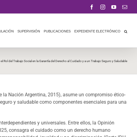
Facebook
Instagram
YouTube
Corr
elect
ULACIÓN
SUPERVISIÓN
PUBLICACIONES
EXPEDIENTE ELECTRÓNICO
 el Rol del Trabajo Social en la Garantía del Derecho al Cuidado y a un Trabajo Seguro y Saludable
 de la Nación Argentina, 2015), asume un compromiso ético-
jo seguro y saludable como componentes esenciales para una
rdependientes y universales. Entre ellos, la Opinión
e 2025, consagra el cuidado como un derecho humano