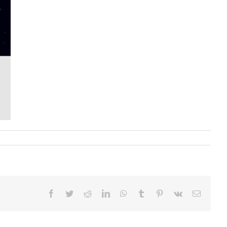
Facebook
Twitter
Reddit
LinkedIn
WhatsApp
Tumblr
Pinterest
Vk
Correo
electrón