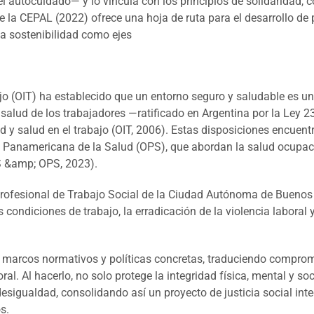
 autocuidado— y lo vincula con los principios de solidaridad, c
 CEPAL (2022) ofrece una hoja de ruta para el desarrollo de po
la sostenibilidad como ejes
ajo (OIT) ha establecido que un entorno seguro y saludable es u
alud de los trabajadores —ratificado en Argentina por la Ley 2
 salud en el trabajo (OIT, 2006). Estas disposiciones encuentra
 Panamericana de la Salud (OPS), que abordan la salud ocupaci
MS &amp; OPS, 2023).
Profesional de Trabajo Social de la Ciudad Autónoma de Buenos A
as condiciones de trabajo, la erradicación de la violencia labora
 marcos normativos y políticas concretas, traduciendo comprom
oral. Al hacerlo, no solo protege la integridad física, mental y s
esigualdad, consolidando así un proyecto de justicia social int
s.