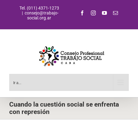
Saltar
Tel. (011) 4371-1273
al
Facebook
Instagram
YouTube
Correo
|
consejo@trabajo-
contenido
electrónic
social.org.ar
Ir a...
Cuando la cuestión social se enfrenta
con represión