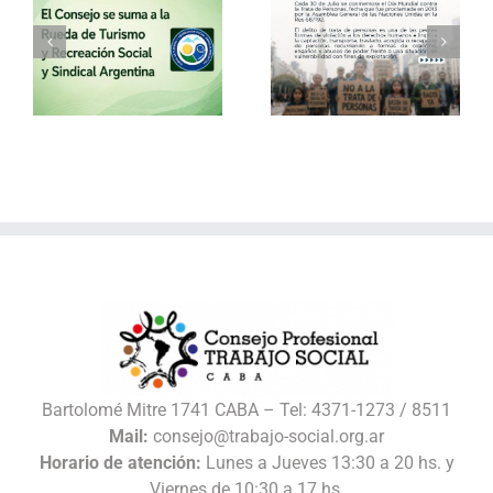
a
30 de julio – Día
Vacaciones de
o
Mundial contra la
invierno con el
Trata de Personas
Consejo
l
Bartolomé Mitre 1741 CABA – Tel: 4371-1273 / 8511
Mail:
consejo@trabajo-social.org.ar
Horario de atención:
Lunes a Jueves 13:30 a 20 hs. y
Viernes de 10:30 a 17 hs.