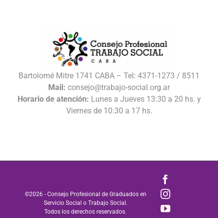
Bartolomé Mitre 1741 CABA – Tel: 4371-1273 / 8511
Mail:
consejo@trabajo-social.org.ar
Horario de atención:
Lunes a Jueves 13:30 a 20 hs. y
Viernes de 10:30 a 17 hs.
Facebook
Instagram
©
2026 - Consejo Profesional de Graduados en
Servicio Social o Trabajo Social.
YouTube
Todos los derechos reservados.