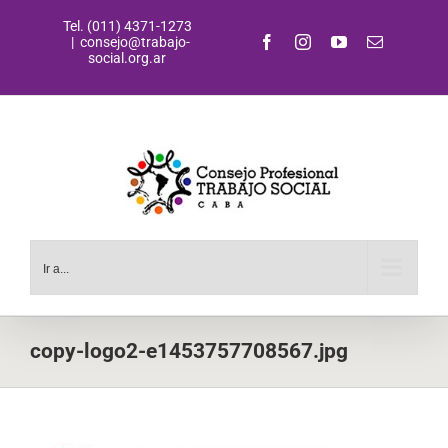
Saltar
Tel. (011) 4371-1273
al
Facebook
Instagram
YouTube
Correo
|
consejo@trabajo-
contenido
electrónic
social.org.ar
Ir a...
copy-logo2-e1453757708567.jpg