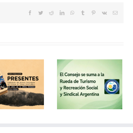
Facebook
Twitter
Reddit
LinkedIn
WhatsApp
Tumblr
Pinterest
Vk
Correo
electrón
El Consejo se suma a la
Rueda de Turismo y
Recreación Social y
Sindical Argentina