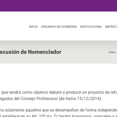
INICIO
ORGANOS DE GOBIERNO
INSTITUCIONAL
MATRIC
discusión de Nomenclador
Inicio
, que tendrá como objetivo debatir y producir un proyecto de r
legados del Consejo Profesional (de fecha 15/12/2014).
, no solamente aquellos que se desempeñan de forma independie
 establece en su Art. 10º inc. D “recibir honorarios, aranceles 