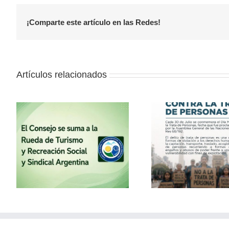
¡Comparte este artículo en las Redes!
Artículos relacionados
la
30 de julio – Día Mundial
Vacaciones
contra la Trata de
con el
Personas