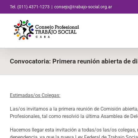
Saltar
Tel. (011) 4371-1273
|
consejo@trabajo-social.org.ar
al
contenido
Convocatoria: Primera reunión abierta de 
Estimadas/os Colegas:
Las/os invitamos a la primera reunión de Comisión abierta
Profesionales, tal como resolvió la última Asamblea de De
Hacemos llegar esta invitación a todas/os las/os colegas
dependencia, ya que la nueva Ley Federal de Trabajo Social