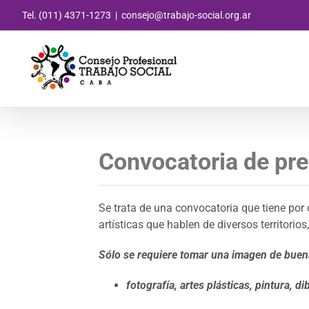
Saltar
Tel. (011) 4371-1273
|
consejo@trabajo-social.org.ar
al
contenido
Convocatoria de pr
Se trata de una convocatoria que tiene por 
artísticas que hablen de diversos territorios
Sólo se requiere tomar una imagen de buena
fotografía, artes plásticas, pintura, di