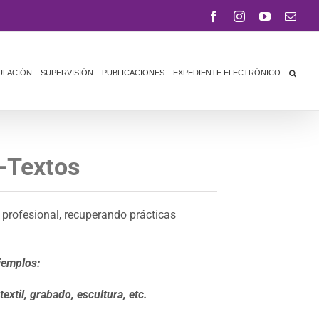
Facebook
Instagram
YouTube
Corr
elect
ULACIÓN
SUPERVISIÓN
PUBLICACIONES
EXPEDIENTE ELECTRÓNICO
-Textos
o profesional, recuperando prácticas
jemplos:
textil, grabado, escultura, etc.