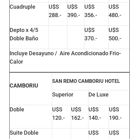
Cuadruple
U$S
U$S
U$S
U$S
288.-
390.-
356.-
480.-
Depto x 4/5
U$S
U$S
Doble Baño
370.-
500.-
Incluye Desayuno / Aire Acondicionado Frio-
Calor
SAN REMO CAMBORIU HOTEL
CAMBORIU
Superior
De Luxe
Doble
U$S
U$S
U$S
U$S
120.-
162.-
140.-
190.-
Suite Doble
U$S
U$S