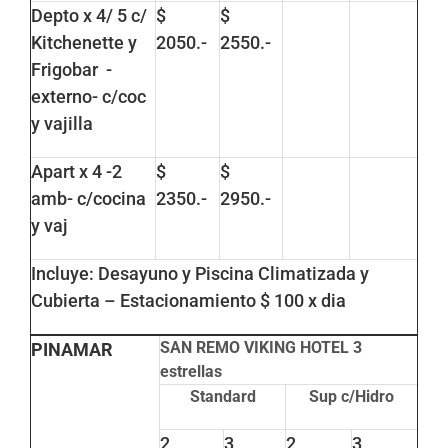
Depto x 4/ 5 c/
$
$
Kitchenette y
2050.-
2550.-
Frigobar -
externo- c/coc
y vajilla
Apart x 4 -2
$
$
amb- c/cocina
2350.-
2950.-
y vaj
Incluye: Desayuno y Piscina Climatizada y
Cubierta – Estacionamiento $ 100 x dia
SAN REMO VIKING HOTEL 3
PINAMAR
estrellas
Standard
Sup c/Hidro
2
3
2
3