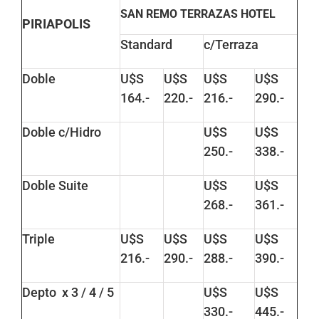
SAN REMO TERRAZAS HOTEL
PIRIAPOLIS
Standard
c/Terraza
Doble
U$S
U$S
U$S
U$S
164.-
220.-
216.-
290.-
Doble c/Hidro
U$S
U$S
250.-
338.-
Doble Suite
U$S
U$S
268.-
361.-
Triple
U$S
U$S
U$S
U$S
216.-
290.-
288.-
390.-
Depto x 3 / 4 / 5
U$S
U$S
330.-
445.-