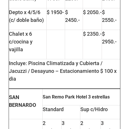
Depto x 4/5/6
$ 1950-
$
$ 2050.-
$
(c/ doble baño)
2450.-
2550.-
Chalet x 6
$ 2350.-
$
c/cocina y
2950.-
vajilla
Incluye: Piscina Climatizada y Cubierta /
Jacuzzi / Desayuno – Estacionamiento $ 100 x
dia
SAN
San Remo Park Hotel
3 estrellas
BERNARDO
Standard
Sup c/Hidro
2
3
2
3