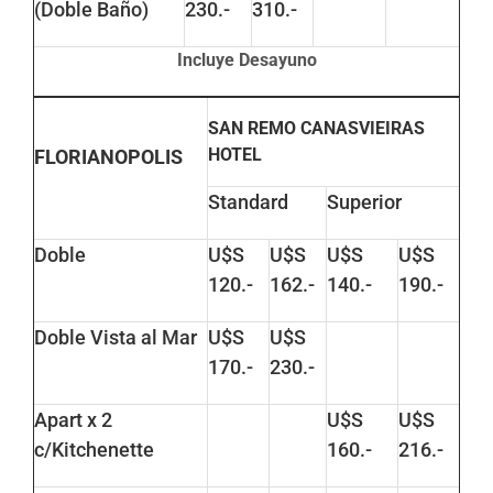
(Doble Baño)
230.-
310.-
Incluye Desayuno
SAN REMO CANASVIEIRAS
HOTEL
FLORIANOPOLIS
Standard
Superior
Doble
U$S
U$S
U$S
U$S
120.-
162.-
140.-
190.-
Doble Vista al Mar
U$S
U$S
170.-
230.-
Apart x 2
U$S
U$S
c/Kitchenette
160.-
216.-