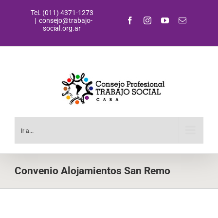
Saltar
Tel. (011) 4371-1273
al
Facebook
Instagram
YouTube
Correo
|
consejo@trabajo-
contenido
electrónic
social.org.ar
Ir a...
Convenio Alojamientos San Remo