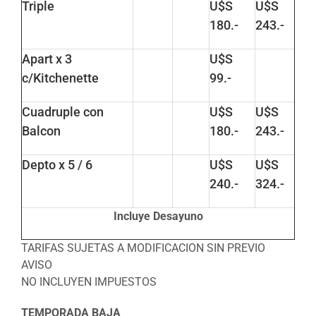
Triple
U$S
U$S
180.-
243.-
Apart x 3
U$S
c/Kitchenette
99.-
Cuadruple con
U$S
U$S
Balcon
180.-
243.-
Depto x 5 / 6
U$S
U$S
240.-
324.-
Incluye Desayuno
TARIFAS SUJETAS A MODIFICACION SIN PREVIO
AVISO
NO INCLUYEN IMPUESTOS
TEMPORADA BAJA