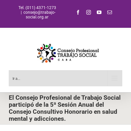
Saltar
Tel. (011) 4371-1273
al
Facebook
Instagram
YouTube
Correo
|
consejo@trabajo-
contenido
electrónic
social.org.ar
Ir a...
El Consejo Profesional de Trabajo Social
participó de la 5ª Sesión Anual del
Consejo Consultivo Honorario en salud
mental y adicciones.