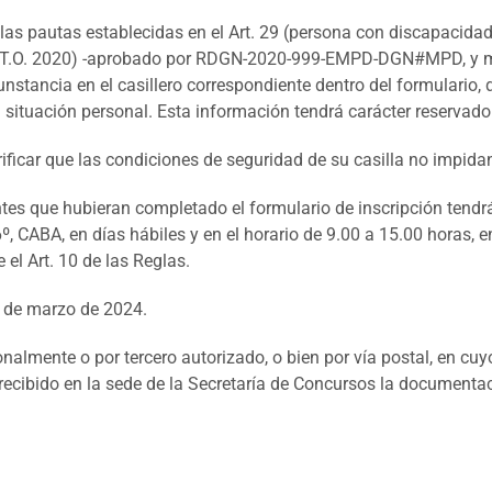
 las pautas establecidas en el Art. 29 (persona con discapacida
ión (T.O. 2020) -aprobado por RDGN-2020-999-EMPD-DGN#MPD, y m
cunstancia en el casillero correspondiente dentro del formulari
situación personal. Esta información tendrá carácter reservado
ificar que las condiciones de seguridad de su casilla no impidan
ntes que hubieran completado el formulario de inscripción tendr
 6º, CABA, en días hábiles y en el horario de 9.00 a 15.00 horas
 el Art. 10 de las Reglas.
8 de marzo de 2024.
lmente o por tercero autorizado, o bien por vía postal, en cuyo 
cibido en la sede de la Secretaría de Concursos la documentación