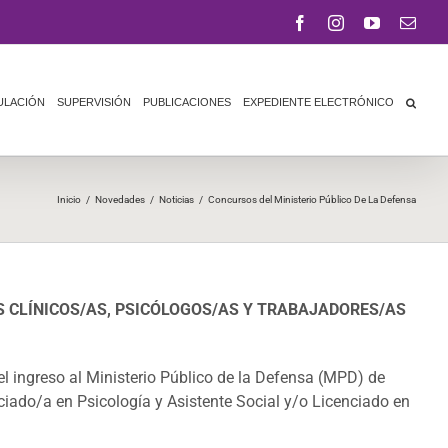
Facebook
Instagram
YouTube
Corr
elect
ULACIÓN
SUPERVISIÓN
PUBLICACIONES
EXPEDIENTE ELECTRÓNICO
Inicio
/
Novedades
/
Noticias
/
Concursos del Ministerio Público De La Defensa
S CLÍNICOS/AS, PSICÓLOGOS/AS Y TRABAJADORES/AS
l ingreso al Ministerio Público de la Defensa (MPD) de
iado/a en Psicología y Asistente Social y/o Licenciado en