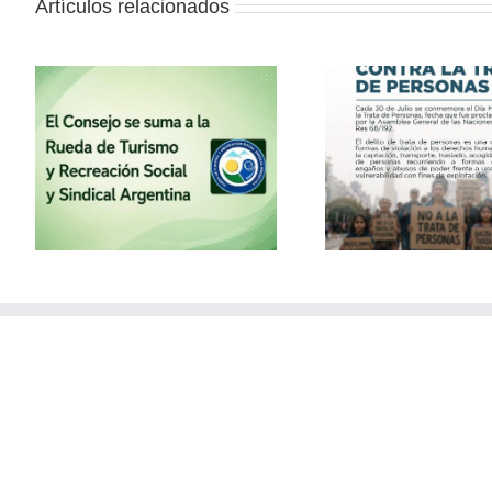
Artículos relacionados
la
30 de julio – Día Mundial
Vacaciones
contra la Trata de
con el
Personas