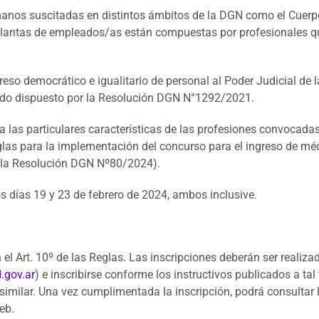
nos suscitadas en distintos ámbitos de la DGN como el Cuerpo 
antas de empleados/as están compuestas por profesionales qu
eso democrático e igualitario de personal al Poder Judicial de la
ado dispuesto por la Resolución DGN N°1292/2021.
a las particulares características de las profesiones convocadas
glas para la implementación del concurso para el ingreso de mé
e la Resolución DGN Nº80/2024).
os días 19 y 23 de febrero de 2024, ambos inclusive.
 el Art. 10º de las Reglas. Las inscripciones deberán ser realiz
gov.ar
) e inscribirse conforme los instructivos publicados a tal
imilar. Una vez cumplimentada la inscripción, podrá consultar
eb.