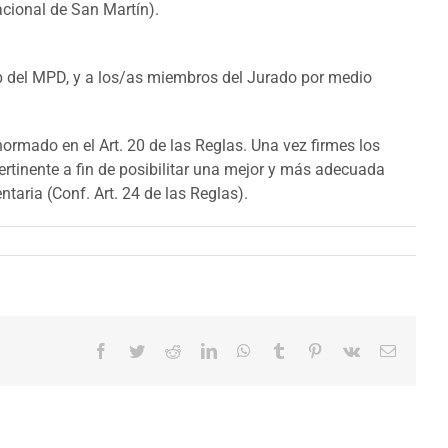
acional de San Martín).
Web del MPD, y a los/as miembros del Jurado por medio
ormado en el Art. 20 de las Reglas. Una vez firmes los
ertinente a fin de posibilitar una mejor y más adecuada
aria (Conf. Art. 24 de las Reglas).
Facebook
Twitter
Reddit
LinkedIn
WhatsApp
Tumblr
Pinterest
Vk
Correo
electrón