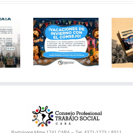
Publicación: Archivo
 de invierno
documental del Consejo
 Consejo
de Trabajo Social CABA
Bartolomé Mitre 1741 CABA – Tel: 4371-1273 / 8511