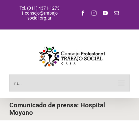
Saltar
Tel. (011) 4371-1273
al
Facebook
Instagram
YouTube
Correo
|
consejo@trabajo-
contenido
electrónic
social.org.ar
Ir a...
Comunicado de prensa: Hospital
Moyano