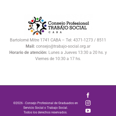
Bartolomé Mitre 1741 CABA – Tel: 4371-1273 / 8511
Mail:
consejo@trabajo-social.org.ar
Horario de atención:
Lunes a Jueves 13:30 a 20 hs. y
Viernes de 10:30 a 17 hs.
Facebook
Instagram
©
2026 - Consejo Profesional de Graduados en
Servicio Social o Trabajo Social.
YouTube
Todos los derechos reservados.