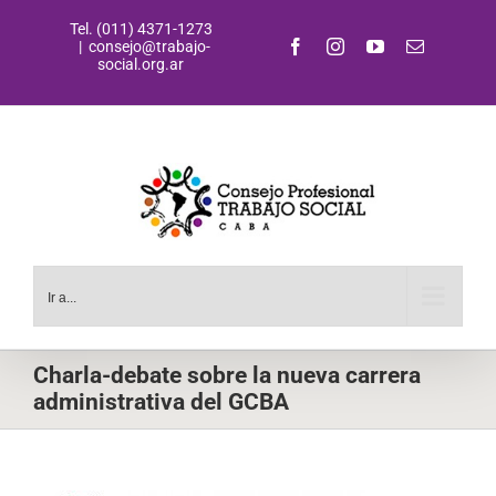
Saltar
Tel. (011) 4371-1273
al
Facebook
Instagram
YouTube
Correo
|
consejo@trabajo-
contenido
electrónic
social.org.ar
Ir a...
Charla-debate sobre la nueva carrera
administrativa del GCBA