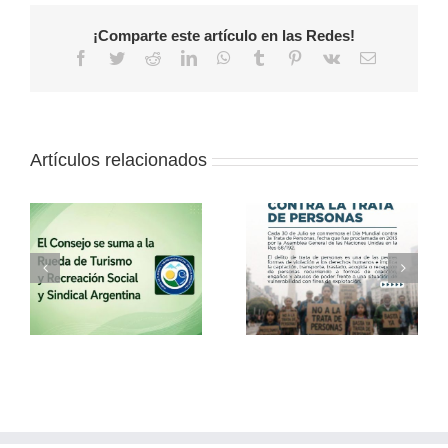
¡Comparte este artículo en las Redes!
Facebook
Twitter
Reddit
LinkedIn
WhatsApp
Tumblr
Pinterest
Vk
Correo
electrónico
Artículos relacionados
a
30 de julio – Día
Vacaciones de
o
Mundial contra la
invierno con el
Trata de Personas
Consejo
l