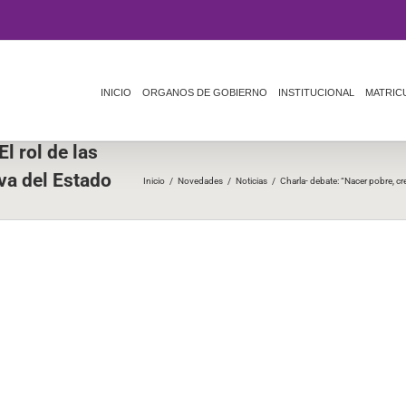
INICIO
ORGANOS DE GOBIERNO
INSTITUCIONAL
MATRIC
l rol de las
va del Estado
Inicio
/
Novedades
/
Noticias
/
Charla- debate: “Nacer pobre, cre