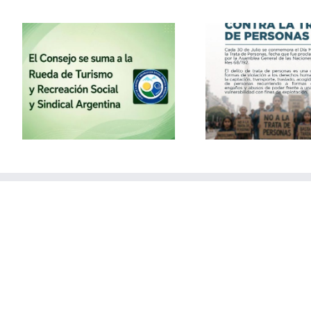
la
30 de julio – Día Mundial
Vacaciones
contra la Trata de
con el
Personas