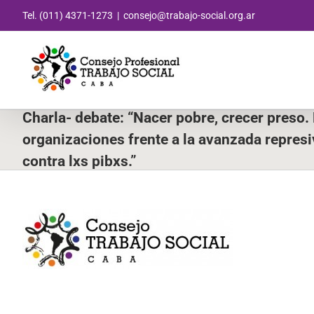
Saltar
Tel. (011) 4371-1273
|
consejo@trabajo-social.org.ar
al
contenido
Charla- debate: “Nacer pobre, crecer preso. E
organizaciones frente a la avanzada represi
contra lxs pibxs.”