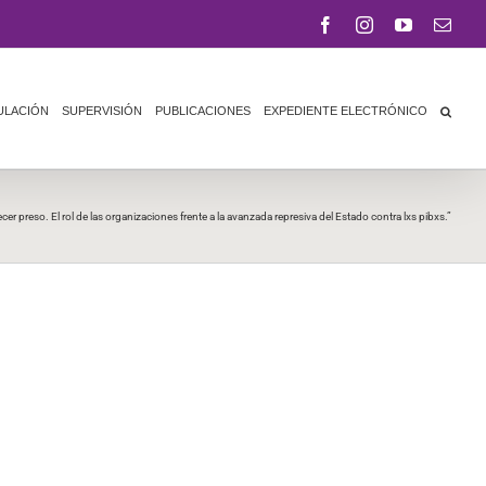
Facebook
Instagram
YouTube
Corr
elect
ULACIÓN
SUPERVISIÓN
PUBLICACIONES
EXPEDIENTE ELECTRÓNICO
cer preso. El rol de las organizaciones frente a la avanzada represiva del Estado contra lxs pibxs.”