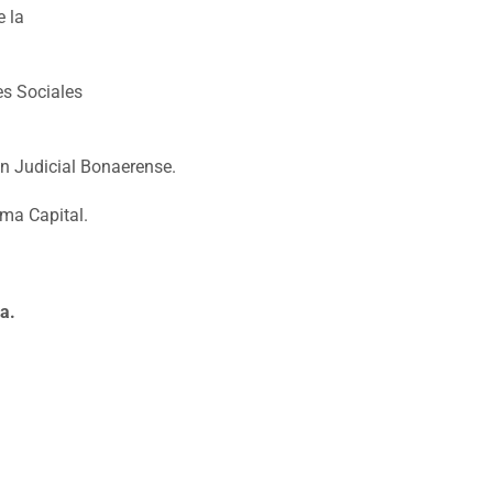
e la
es Sociales
ón Judicial Bonaerense.
oma Capital.
a.