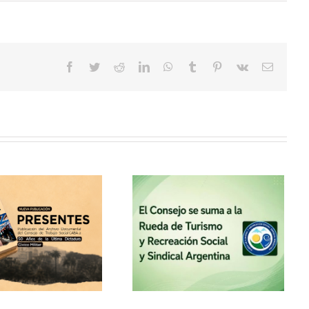
Facebook
Twitter
Reddit
LinkedIn
WhatsApp
Tumblr
Pinterest
Vk
Correo
electrón
El Consejo se suma a la
Rueda de Turismo y
Recreación Social y
Sindical Argentina