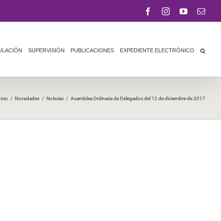
Facebook
Instagram
YouTube
Corr
elect
ULACIÓN
SUPERVISIÓN
PUBLICACIONES
EXPEDIENTE ELECTRÓNICO
icio
/
Novedades
/
Noticias
/
Asamblea Ordinaria de Delegados del 12 de diciembre de 2017