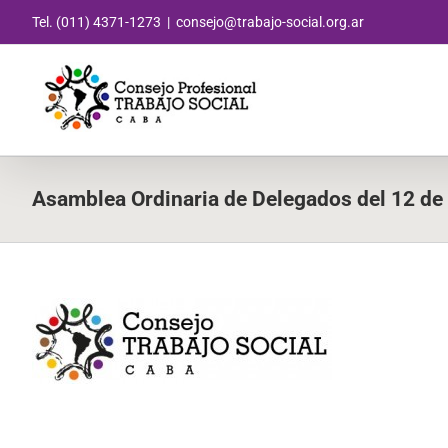
Saltar
Tel. (011) 4371-1273
|
consejo@trabajo-social.org.ar
al
contenido
Asamblea Ordinaria de Delegados del 12 de