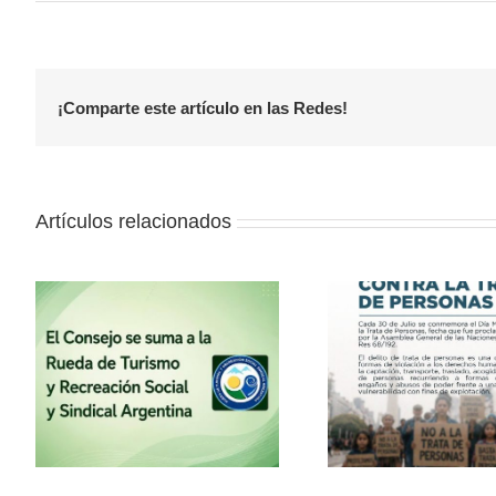
¡Comparte este artículo en las Redes!
Artículos relacionados
la
30 de julio – Día Mundial
Vacaciones
contra la Trata de
con el
Personas