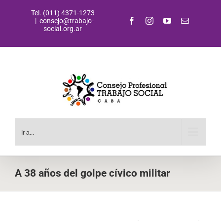
Saltar
Tel. (011) 4371-1273
al
Facebook
Instagram
YouTube
Correo
|
consejo@trabajo-
contenido
electrónic
social.org.ar
Ir a...
A 38 años del golpe cívico militar