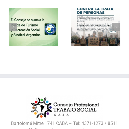
a
30 de julio – Día
Vacaciones de
o
Mundial contra la
invierno con el
Trata de Personas
Consejo
l
Bartolomé Mitre 1741 CABA – Tel: 4371-1273 / 8511