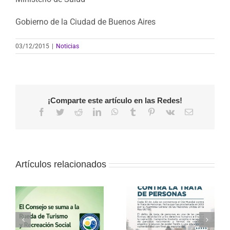
Gobierno de la Ciudad de Buenos Aires
03/12/2015
|
Noticias
¡Comparte este artículo en las Redes!
Facebook
Twitter
Reddit
LinkedIn
WhatsApp
Tumblr
Pinterest
Vk
Correo
electrónico
Artículos relacionados
a
30 de julio – Día
Vacaciones de
o