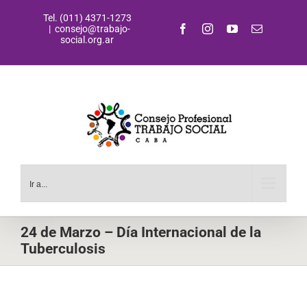
Saltar
Tel. (011) 4371-1273
al
Facebook
Instagram
YouTube
Correo
|
consejo@trabajo-
contenido
electrónic
social.org.ar
Ir a...
24 de Marzo – Día Internacional de la
Tuberculosis