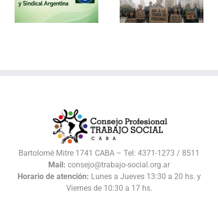
Mundial contra la
invierno con el
Trata de Personas
Consejo
l
Bartolomé Mitre 1741 CABA – Tel: 4371-1273 / 8511
Mail:
consejo@trabajo-social.org.ar
Horario de atención:
Lunes a Jueves 13:30 a 20 hs. y
Viernes de 10:30 a 17 hs.